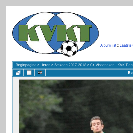
Albumlijst
::
Laatste
Beginpagina
>
Heren
>
Seizoen 2017-2018
>
Cr. Vissenaken - KVK Tien
Be