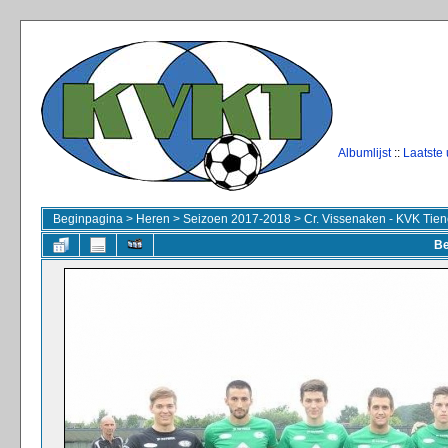
Albumlijst
::
Laatste
Beginpagina
>
Heren
>
Seizoen 2017-2018
>
Cr. Vissenaken - KVK Tien
Be