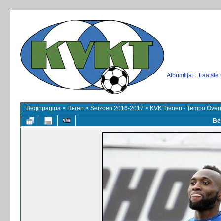
Albumlijst
::
Laatste
Beginpagina
>
Heren
>
Seizoen 2016-2017
>
KVK Tienen - Tempo Overi
Be