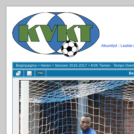
Albumlijst
::
Laatste
Beginpagina
>
Heren
>
Seizoen 2016-2017
>
KVK Tienen - Tempo Overi
Be