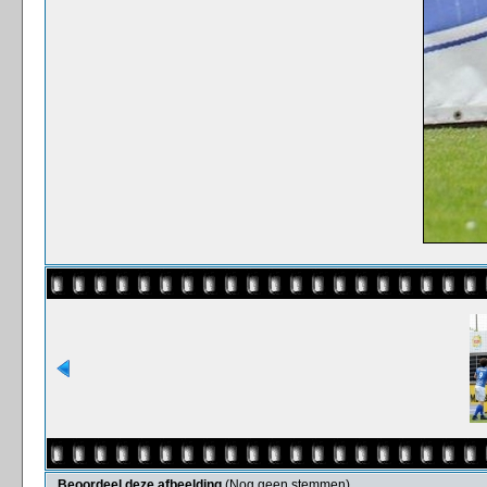
Beoordeel deze afbeelding
(Nog geen stemmen)