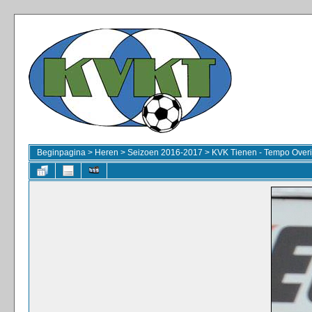
Beginpagina
>
Heren
>
Seizoen 2016-2017
>
KVK Tienen - Tempo Overi