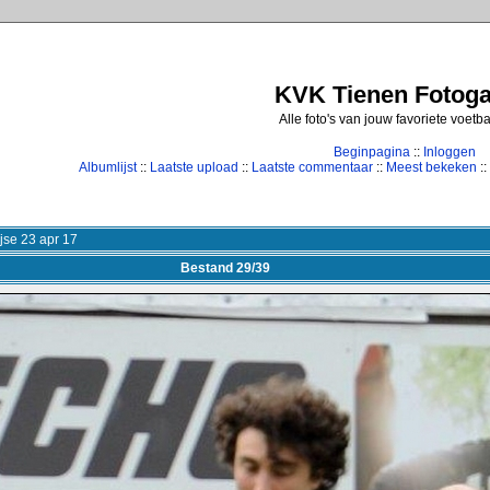
KVK Tienen Fotogal
Alle foto's van jouw favoriete voetb
Beginpagina
::
Inloggen
Albumlijst
::
Laatste upload
::
Laatste commentaar
::
Meest bekeken
::
jse 23 apr 17
Bestand 29/39