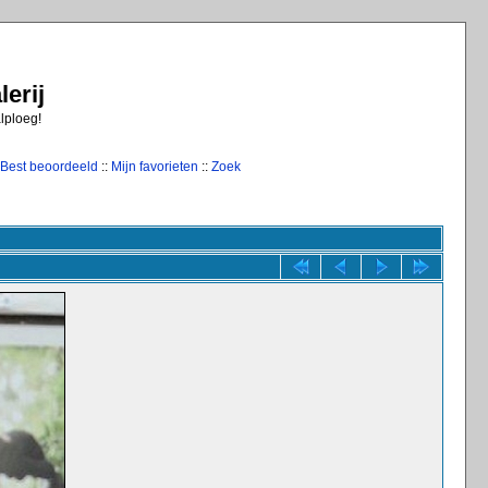
erij
alploeg!
Best beoordeeld
::
Mijn favorieten
::
Zoek