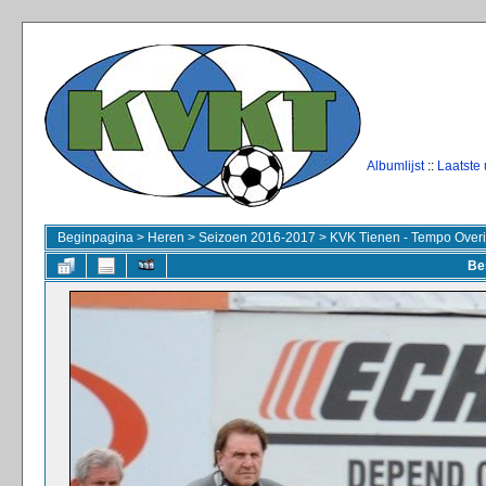
Albumlijst
::
Laatste
Beginpagina
>
Heren
>
Seizoen 2016-2017
>
KVK Tienen - Tempo Overi
Be