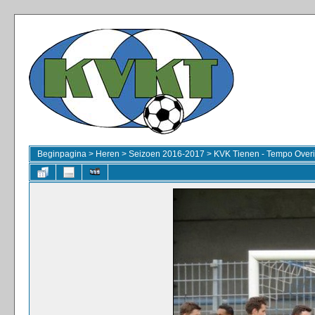
Beginpagina
>
Heren
>
Seizoen 2016-2017
>
KVK Tienen - Tempo Overi