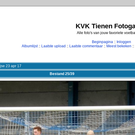
KVK Tienen Fotogal
Alle foto's van jouw favoriete voetb
Beginpagina
::
Inloggen
Albumlijst
::
Laatste upload
::
Laatste commentaar
::
Meest bekeken
::
jse 23 apr 17
Bestand 25/39