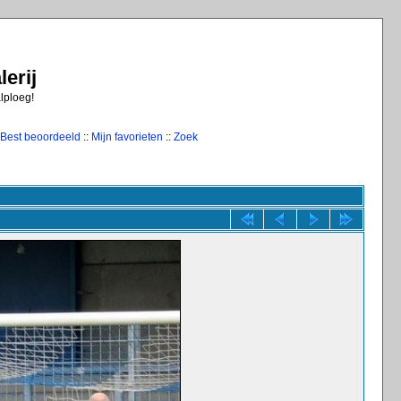
erij
alploeg!
Best beoordeeld
::
Mijn favorieten
::
Zoek