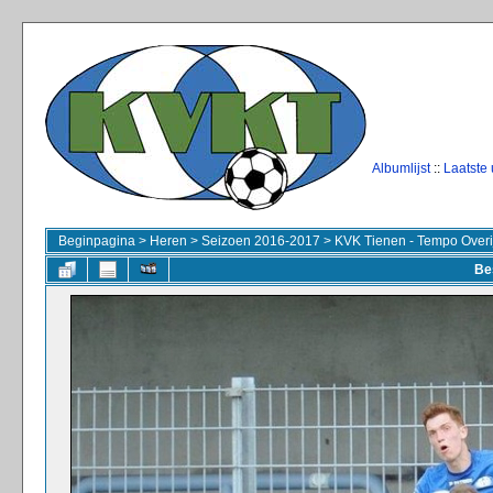
Albumlijst
::
Laatste
Beginpagina
>
Heren
>
Seizoen 2016-2017
>
KVK Tienen - Tempo Overi
Be