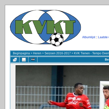
Albumlijst
::
Laatste
Beginpagina
>
Heren
>
Seizoen 2016-2017
>
KVK Tienen - Tempo Overi
Be