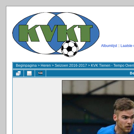
Albumlijst
::
Laatste
Beginpagina
>
Heren
>
Seizoen 2016-2017
>
KVK Tienen - Tempo Overi
Be