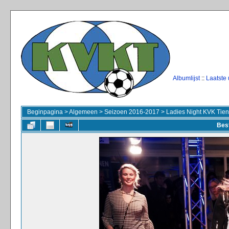
Albumlijst
::
Laatste
Beginpagina
>
Algemeen
>
Seizoen 2016-2017
>
Ladies Night KVK Tie
Bes