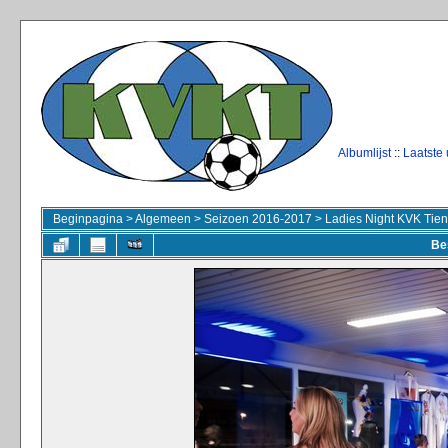
Albumlijst
::
Laatste
Beginpagina
>
Algemeen
>
Seizoen 2016-2017
>
Ladies Night KVK Tie
Be