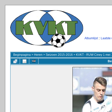
Albumlijst
::
Laatste
Beginpagina
>
Heren
>
Seizoen 2015-2016
>
KVKT - RUW Ciney 1 mei 
Be