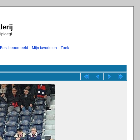
erij
alploeg!
Best beoordeeld
::
Mijn favorieten
::
Zoek