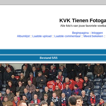
KVK Tienen Fotogal
Alle foto's van jouw favoriete voetb
Beginpagina
::
Inloggen
Albumlijst
::
Laatste upload
::
Laatste commentaar
::
Meest bekeken
::
5
Bestand 5/55