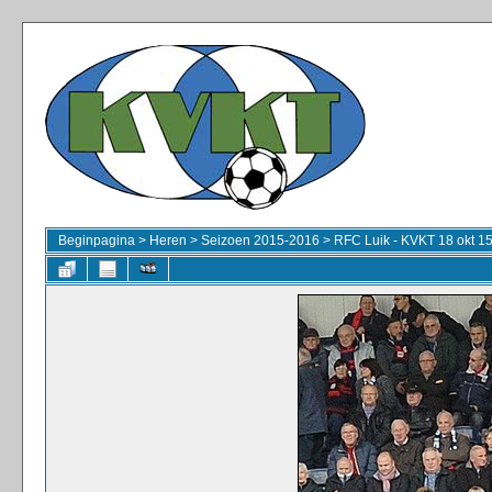
Beginpagina
>
Heren
>
Seizoen 2015-2016
>
RFC Luik - KVKT 18 okt 1