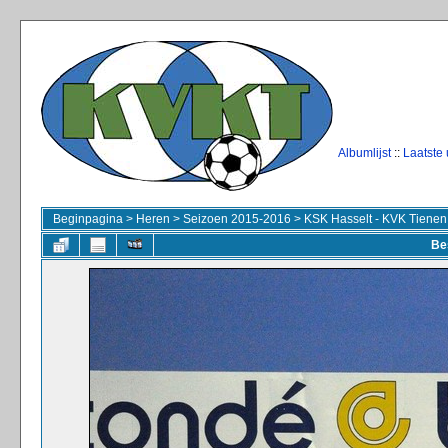
Albumlijst
::
Laatste
Beginpagina
>
Heren
>
Seizoen 2015-2016
>
KSK Hasselt - KVK Tienen
Be