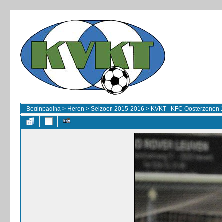
Beginpagina
>
Heren
>
Seizoen 2015-2016
>
KVKT - KFC Oosterzonen 