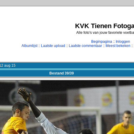
KVK Tienen Fotogal
Alle foto's van jouw favoriete voetb
Beginpagina
::
Inloggen
Albumlijst
::
Laatste upload
::
Laatste commentaar
::
Meest bekeken
::
12 aug 15
Bestand 39/39