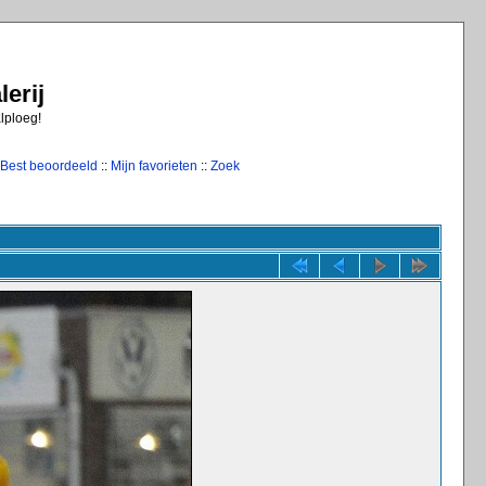
erij
alploeg!
Best beoordeeld
::
Mijn favorieten
::
Zoek