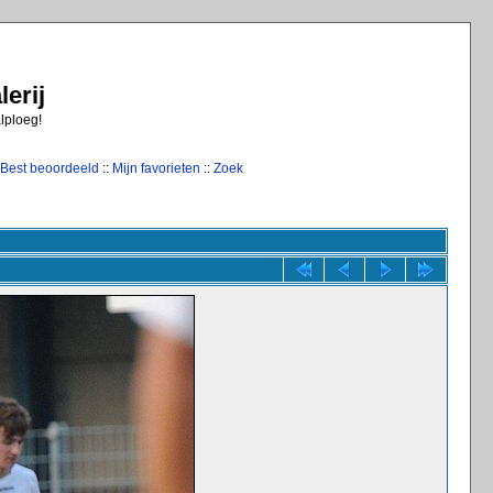
erij
alploeg!
Best beoordeeld
::
Mijn favorieten
::
Zoek