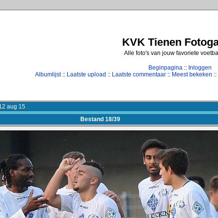
KVK Tienen Fotogal
Alle foto's van jouw favoriete voetb
Beginpagina
::
Inloggen
Albumlijst
::
Laatste upload
::
Laatste commentaar
::
Meest bekeken
::
12 aug 15
Bestand 18/39