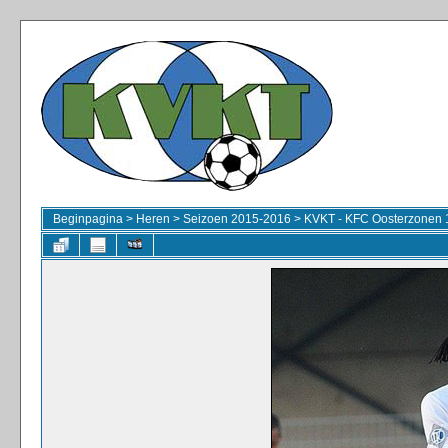
Beginpagina
>
Heren
>
Seizoen 2015-2016
>
KVKT - KFC Oosterzonen 