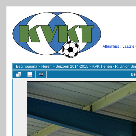
Albumlijst
::
Laatste
Beginpagina
>
Heren
>
Seizoen 2014-2015
>
KVK Tienen - R. Union Sint
Be