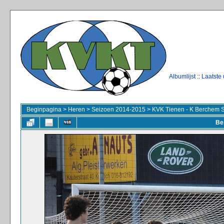
Albumlijst
::
Laatste
Beginpagina
>
Heren
>
Seizoen 2014-2015
>
KVK Tienen - K Berchem S
Be