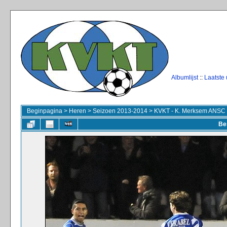
Albumlijst
::
Laatste
Beginpagina
>
Heren
>
Seizoen 2013-2014
>
KVKT - K. Merksem ANSC
Be