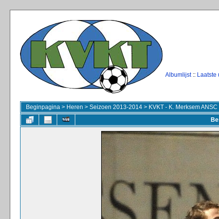
Albumlijst
::
Laatste
Beginpagina
>
Heren
>
Seizoen 2013-2014
>
KVKT - K. Merksem ANSC
Be