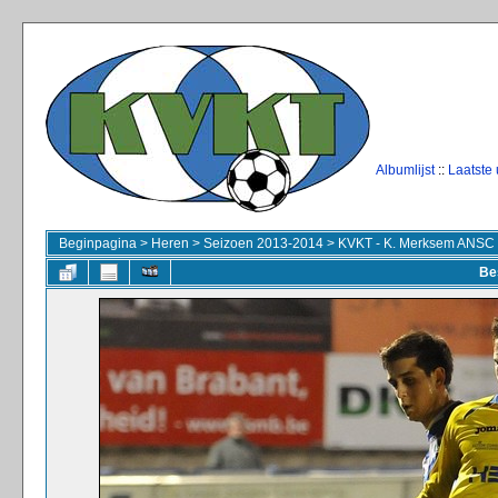
Albumlijst
::
Laatste
Beginpagina
>
Heren
>
Seizoen 2013-2014
>
KVKT - K. Merksem ANSC
Be