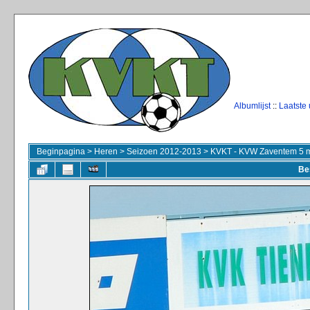
Albumlijst
::
Laatste
Beginpagina
>
Heren
>
Seizoen 2012-2013
>
KVKT - KVW Zaventem 5 m
Be