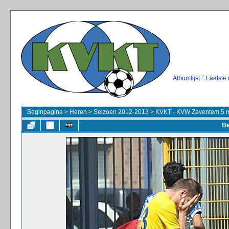
Albumlijst
::
Laatste
Beginpagina
>
Heren
>
Seizoen 2012-2013
>
KVKT - KVW Zaventem 5 m
Be