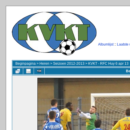
Albumlijst
::
Laatste
Beginpagina
>
Heren
>
Seizoen 2012-2013
>
KVKT - RFC Huy 6 apr 13
Be