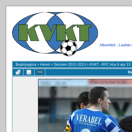
Albumlijst
::
Laatste
Beginpagina
>
Heren
>
Seizoen 2012-2013
>
KVKT - RFC Huy 6 apr 13
Be