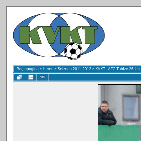
Beginpagina
>
Heren
>
Seizoen 2011-2012
>
KVKT - AFC Tubize 26 feb