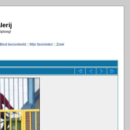
erij
alploeg!
Best beoordeeld
::
Mijn favorieten
::
Zoek