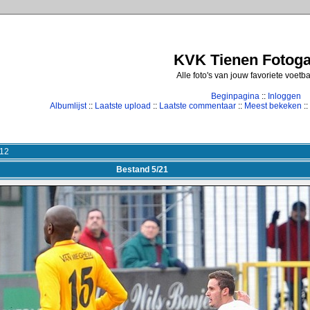
KVK Tienen Fotogal
Alle foto's van jouw favoriete voetb
Beginpagina
::
Inloggen
Albumlijst
::
Laatste upload
::
Laatste commentaar
::
Meest bekeken
::
 12
Bestand 5/21