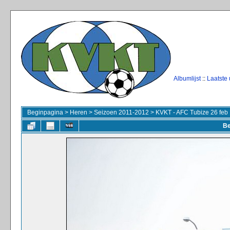
Albumlijst
::
Laatste
Beginpagina
>
Heren
>
Seizoen 2011-2012
>
KVKT - AFC Tubize 26 feb
Be