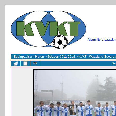
Albumlijst
::
Laatste
Beginpagina
>
Heren
>
Seizoen 2011-2012
>
KVKT - Waasland-Beveren
Be