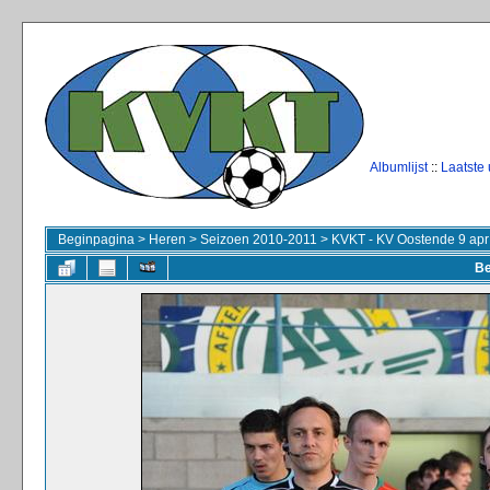
Albumlijst
::
Laatste
Beginpagina
>
Heren
>
Seizoen 2010-2011
>
KVKT - KV Oostende 9 apr
Be