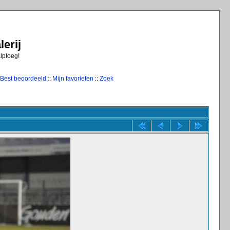
erij
alploeg!
Best beoordeeld
::
Mijn favorieten
::
Zoek