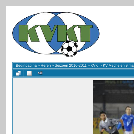
Beginpagina
>
Heren
>
Seizoen 2010-2011
>
KVKT - KV Mechelen 9 ma