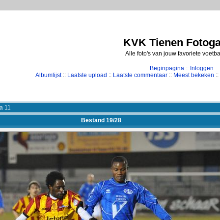
KVK Tienen Fotogal
Alle foto's van jouw favoriete voetb
Beginpagina
::
Inloggen
Albumlijst
::
Laatste upload
::
Laatste commentaar
::
Meest bekeken
::
a 11
Bestand 19/28