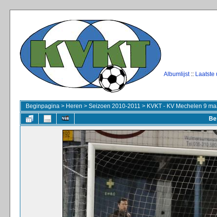
Albumlijst
::
Laatste
Beginpagina
>
Heren
>
Seizoen 2010-2011
>
KVKT - KV Mechelen 9 ma
Be