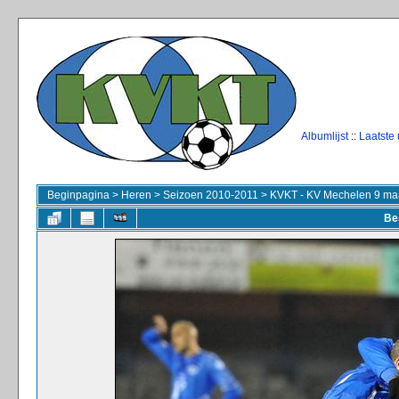
Albumlijst
::
Laatste
Beginpagina
>
Heren
>
Seizoen 2010-2011
>
KVKT - KV Mechelen 9 ma
Be