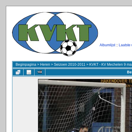
Albumlijst
::
Laatste
Beginpagina
>
Heren
>
Seizoen 2010-2011
>
KVKT - KV Mechelen 9 ma
Be