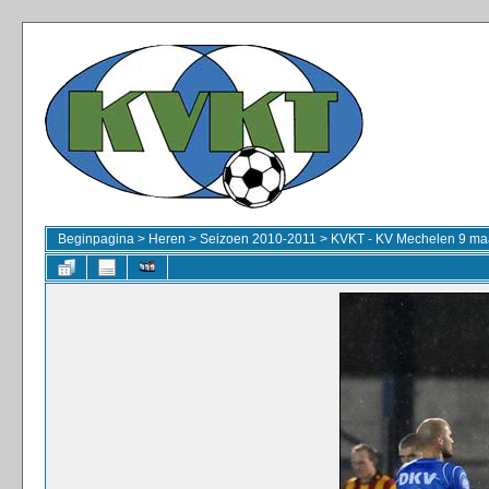
Beginpagina
>
Heren
>
Seizoen 2010-2011
>
KVKT - KV Mechelen 9 ma