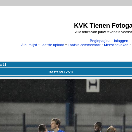
KVK Tienen Fotogal
Alle foto's van jouw favoriete voetb
Beginpagina
::
Inloggen
Albumlijst
::
Laatste upload
::
Laatste commentaar
::
Meest bekeken
::
a 11
Bestand 12/28