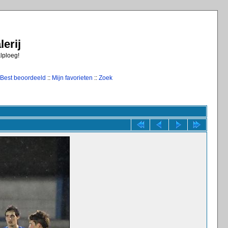
erij
alploeg!
Best beoordeeld
::
Mijn favorieten
::
Zoek