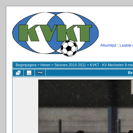
Albumlijst
::
Laatste
Beginpagina
>
Heren
>
Seizoen 2010-2011
>
KVKT - KV Mechelen 9 ma
Be