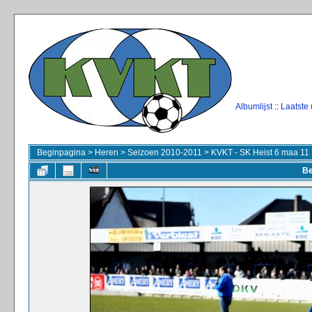
Albumlijst
::
Laatste
Beginpagina
>
Heren
>
Seizoen 2010-2011
>
KVKT - SK Heist 6 maa 11
Be