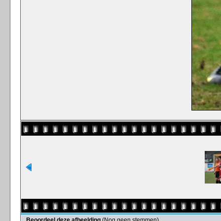
Beoordeel deze afbeelding
(Nog geen stemmen)