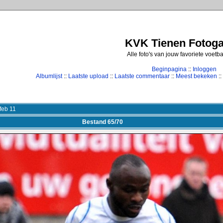
KVK Tienen Fotogal
Alle foto's van jouw favoriete voetb
Beginpagina
::
Inloggen
Albumlijst
::
Laatste upload
::
Laatste commentaar
::
Meest bekeken
::
feb 11
Bestand 65/70