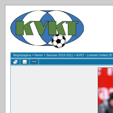
Beginpagina
>
Heren
>
Seizoen 2010-2011
>
KVKT - Lommel United 20 