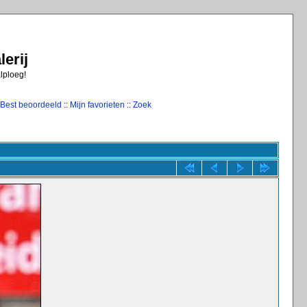
erij
alploeg!
Best beoordeeld
::
Mijn favorieten
::
Zoek