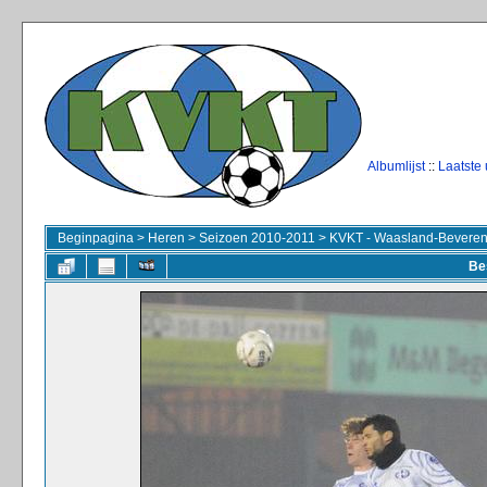
Albumlijst
::
Laatste
Beginpagina
>
Heren
>
Seizoen 2010-2011
>
KVKT - Waasland-Beveren 
Be