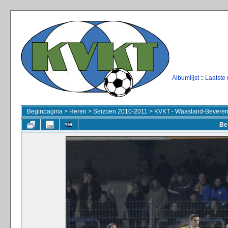
Albumlijst
::
Laatste
Beginpagina
>
Heren
>
Seizoen 2010-2011
>
KVKT - Waasland-Beveren 
Be