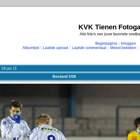
KVK Tienen Fotogal
Alle foto's van jouw favoriete voetb
Beginpagina
::
Inloggen
Albumlijst
::
Laatste upload
::
Laatste commentaar
::
Meest bekeken
::
29 jan 11
Bestand 3/38