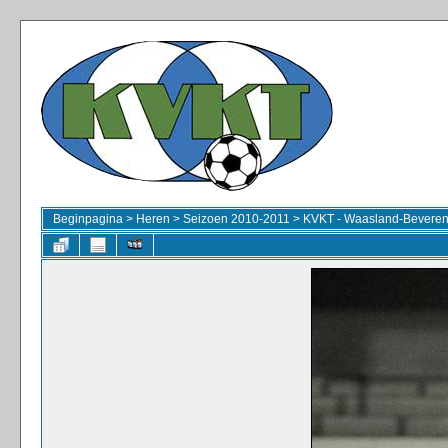
Beginpagina
>
Heren
>
Seizoen 2010-2011
>
KVKT - Waasland-Beveren 