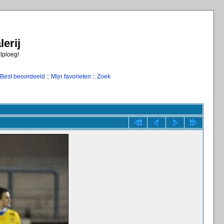
erij
alploeg!
Best beoordeeld
::
Mijn favorieten
::
Zoek