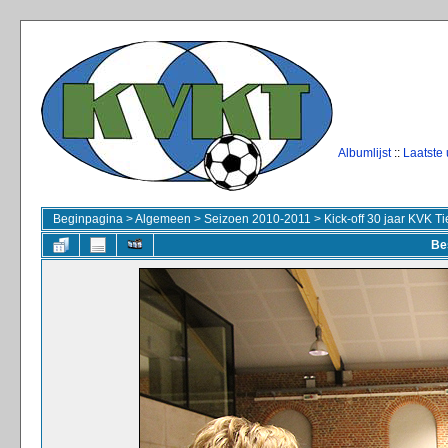
Albumlijst
::
Laatste
Beginpagina
>
Algemeen
>
Seizoen 2010-2011
>
Kick-off 30 jaar KVK T
Be