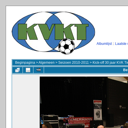
Albumlijst
::
Laatste
Beginpagina
>
Algemeen
>
Seizoen 2010-2011
>
Kick-off 30 jaar KVK T
Be