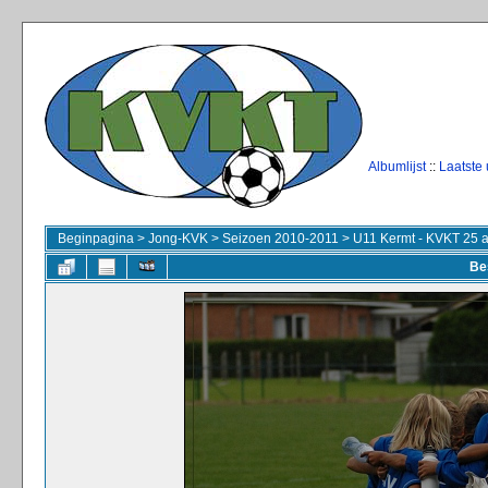
Albumlijst
::
Laatste
Beginpagina
>
Jong-KVK
>
Seizoen 2010-2011
>
U11 Kermt - KVKT 25 
Be