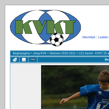
Albumlijst
::
Laatste
Beginpagina
>
Jong-KVK
>
Seizoen 2010-2011
>
U11 Kermt - KVKT 25 
Be