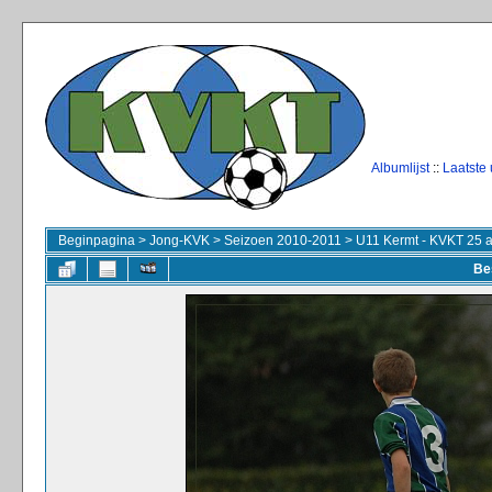
Albumlijst
::
Laatste
Beginpagina
>
Jong-KVK
>
Seizoen 2010-2011
>
U11 Kermt - KVKT 25 
Be