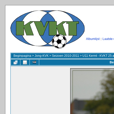
Albumlijst
::
Laatste
Beginpagina
>
Jong-KVK
>
Seizoen 2010-2011
>
U11 Kermt - KVKT 25 
Be