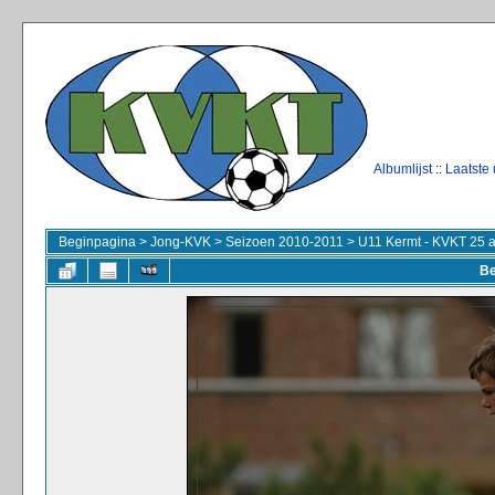
Albumlijst
::
Laatste
Beginpagina
>
Jong-KVK
>
Seizoen 2010-2011
>
U11 Kermt - KVKT 25 
Be