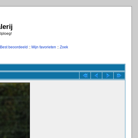
erij
alploeg!
Best beoordeeld
::
Mijn favorieten
::
Zoek