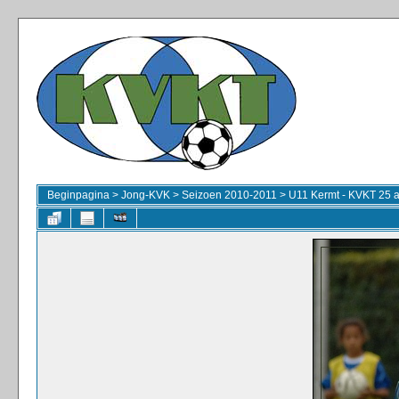
Beginpagina
>
Jong-KVK
>
Seizoen 2010-2011
>
U11 Kermt - KVKT 25 