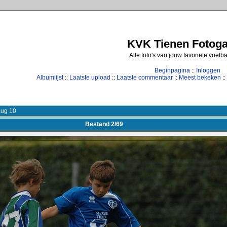
KVK Tienen Fotogal
Alle foto's van jouw favoriete voetb
Beginpagina
::
Inloggen
Albumlijst
::
Laatste upload
::
Laatste commentaar
::
Meest bekeken
::
aug 10
Bestand 2/69