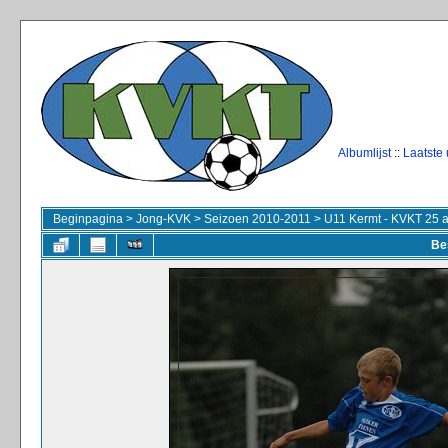
Albumlijst
::
Laatste
Beginpagina
>
Jong-KVK
>
Seizoen 2010-2011
>
U11 Kermt - KVKT 25 
Be